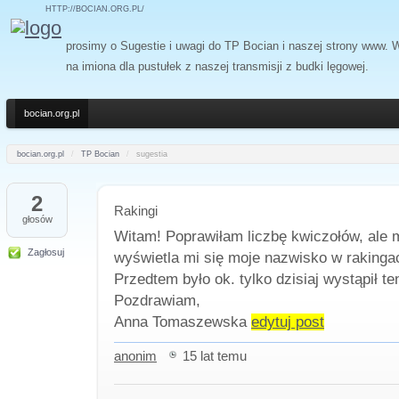
HTTP://BOCIAN.ORG.PL/
prosimy o Sugestie i uwagi do TP Bocian i naszej strony www.
na imiona dla pustułek z naszej transmisji z budki lęgowej.
bocian.org.pl
bocian.org.pl
/
TP Bocian
/
sugestia
2
Rakingi
głosów
Witam! Poprawiłam liczbę kwiczołów, ale 
Zagłosuj
wyświetla mi się moje nazwisko w rakinga
Przedtem było ok. tylko dzisiaj wystąpił te
Pozdrawiam,
Anna Tomaszewska
edytuj post
anonim
15 lat temu