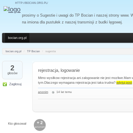
HTTP://BOCIAN.ORG.PL/
prosimy o Sugestie i uwagi do TP Bocian i naszej strony www.
na imiona dla pustułek z naszej transmisji z budki lęgowej.
bocian.org.pl
bocian.org.pl
/
TP Bocian
/
sugestia
2
rejestracja, logowanie
głosów
Mimo wysilkow rejestracja ani zalogowanie nie jest mozliwe.Ma
tym.Dlaczego wymagana rejestracja jest taka trudna?
edytuj post
Zagłosuj
anonim
14 lat temu
+ 2
Kto głosował
anonim