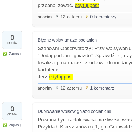
przeanalizować.
edytuj post
anonim
12 lat temu
0 komentarzy
0
Błędne wpisy gniazd bocianich
głosów
Szanowni Obserwatorzy! Przy wpisywaniu 
Zagłosuj
"Dodaj podobne gniazdo". Sprawdźcie, czy
lokalizacji na mapie i z odpowiednimi dan
kartotece.
Jerz
edytuj post
anonim
12 lat temu
1 komentarz
0
Dublowanie wpisów gniazd bocianich!!!
głosów
Powinna być zablokowana możliwość wpisa
Zagłosuj
Przykład: Kiersztanówko_1, gm Grunwald 