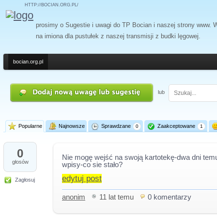
HTTP://BOCIAN.ORG.PL/
prosimy o Sugestie i uwagi do TP Bocian i naszej strony www.
na imiona dla pustułek z naszej transmisji z budki lęgowej.
bocian.org.pl
lub
Popularne
Najnowsze
Sprawdzane
Zaakceptowane
0
1
0
Nie mogę wejść na swoją kartotekę-dwa dni te
głosów
wpisy-co sie stało?
edytuj post
Zagłosuj
anonim
11 lat temu
0 komentarzy