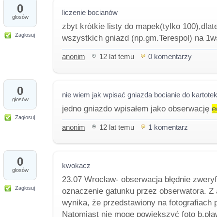
0
liczenie bocianów
głosów
zbyt krótkie listy do mapek(tylko 100),dla
Zagłosuj
wszystkich gniazd (np.gm.Terespol) na 1w
anonim
12 lat temu
0 komentarzy
0
nie wiem jak wpisać gniazda bocianie do kartote
głosów
jedno gniazdo wpisałem jako obserwację
e
Zagłosuj
anonim
12 lat temu
1 komentarz
0
kwokacz
głosów
23.07 Wrocław- obserwacja błędnie zwery
Zagłosuj
oznaczenie gatunku przez obserwatora. Z 
wynika, że przedstawiony na fotografiach
Natomiast nie mogę powiększyć foto b.pła