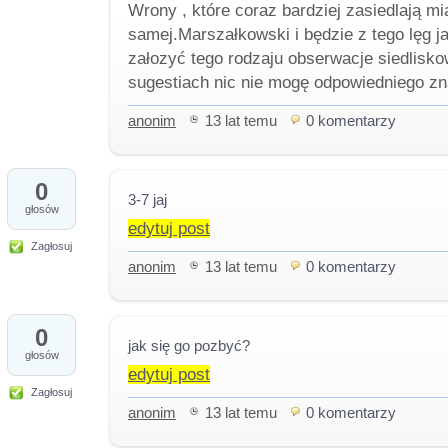
Wrony , które coraz bardziej zasiedlają mi
samej.Marszałkowski i będzie z tego lęg ja
załozyć tego rodzaju obserwacje siedlisk
sugestiach nic nie mogę odpowiedniego zn
anonim
13 lat temu
0 komentarzy
0
3-7 jaj
głosów
edytuj post
Zagłosuj
anonim
13 lat temu
0 komentarzy
0
jak się go pozbyć?
głosów
edytuj post
Zagłosuj
anonim
13 lat temu
0 komentarzy