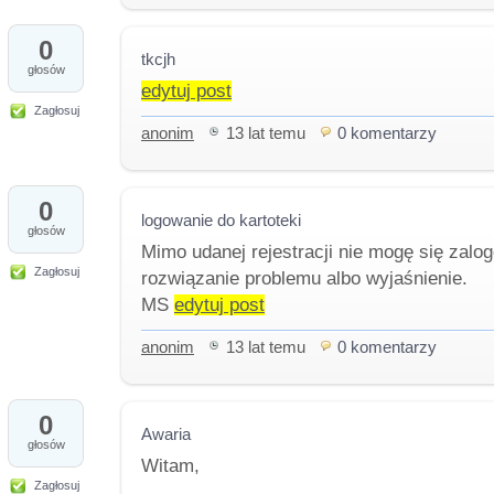
0
tkcjh
głosów
edytuj post
Zagłosuj
anonim
13 lat temu
0 komentarzy
0
logowanie do kartoteki
głosów
Mimo udanej rejestracji nie mogę się zalo
Zagłosuj
rozwiązanie problemu albo wyjaśnienie.
MS
edytuj post
anonim
13 lat temu
0 komentarzy
0
Awaria
głosów
Witam,
Zagłosuj