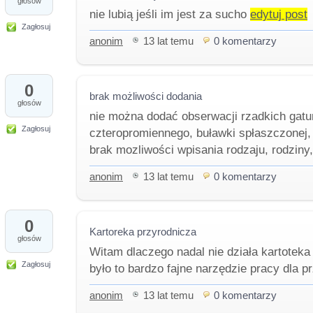
głosów
nie lubią jeśli im jest za sucho
edytuj post
Zagłosuj
anonim
13 lat temu
0 komentarzy
0
brak możliwości dodania
głosów
nie można dodać obserwacji rzadkich gat
Zagłosuj
czteropromiennego, buławki spłaszczonej, i
brak mozliwości wpisania rodzaju, rodziny
anonim
13 lat temu
0 komentarzy
0
Kartoreka przyrodnicza
głosów
Witam dlaczego nadal nie działa kartoteka
Zagłosuj
było to bardzo fajne narzędzie pracy dla p
anonim
13 lat temu
0 komentarzy