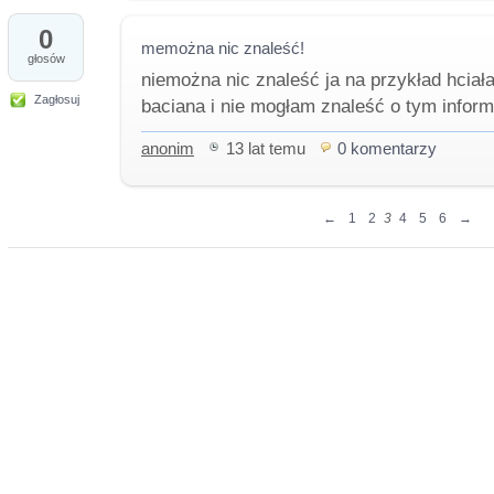
0
memożna nic znaleść!
głosów
niemożna nic znaleść ja na przykład hciał
Zagłosuj
baciana i nie mogłam znaleść o tym inform
anonim
13 lat temu
0 komentarzy
←
1
2
3
4
5
6
→