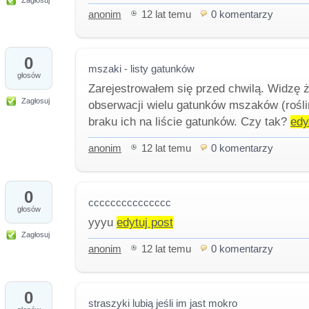
Zagłosuj
anonim
12 lat temu
0 komentarzy
0
mszaki - listy gatunków
głosów
Zarejestrowałem się przed chwilą. Widzę
Zagłosuj
obserwacji wielu gatunków mszaków (rośl
braku ich na liście gatunków. Czy tak?
edy
anonim
12 lat temu
0 komentarzy
0
ccccccccccccccc
głosów
yyyu
edytuj post
Zagłosuj
anonim
12 lat temu
0 komentarzy
0
straszyki lubią jeśli im jast mokro