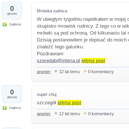
0
Mrówka rudnica
głosów
W ubiegłym tygodniu napotkałem w mojej 
Zagłosuj
skupisko mrowisk rudnicy. Z tego co w wik
mrówki są pod ochroną. Od kilkunastu lat
Dzisiaj postanowiłem je dopisać do moich 
znaleźć tego gatunku.
Pozdrawiam
szeredab@interia.pl
edytuj post
anonim
12 lat temu
0 komentarzy
0
super chuj
głosów
szczegół
edytuj post
Zagłosuj
anonim
12 lat temu
0 komentarzy