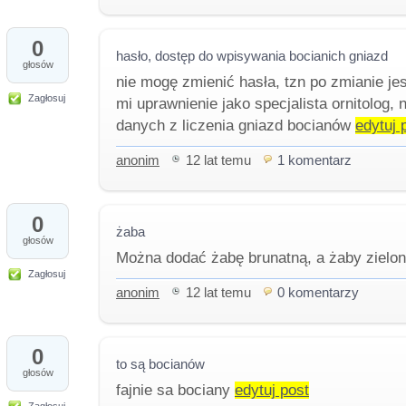
0
hasło, dostęp do wpisywania bocianich gniazd
głosów
nie mogę zmienić hasła, tzn po zmianie jes
Zagłosuj
mi uprawnienie jako specjalista ornitolog
danych z liczenia gniazd bocianów
edytuj 
anonim
12 lat temu
1 komentarz
0
żaba
głosów
Można dodać żabę brunatną, a żaby zielon
Zagłosuj
anonim
12 lat temu
0 komentarzy
0
to są bocianów
głosów
fajnie sa bociany
edytuj post