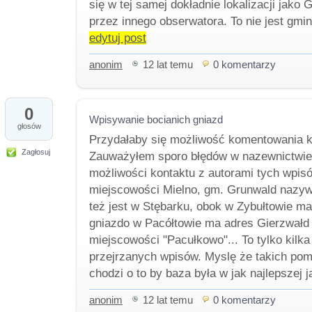
się w tej samej dokładnie lokalizacji jako
przez innego obserwatora. To nie jest gmi
edytuj post
anonim
12 lat temu
0 komentarzy
0
Wpisywanie bocianich gniazd
głosów
Przydałaby się możliwość komentowania 
Zagłosuj
Zauważyłem sporo błędów w nazewnictwie i
możliwości kontaktu z autorami tych wpis
miejscowości Mielno, gm. Grunwald nazyw
też jest w Stębarku, obok w Zybułtowie ma
gniazdo w Pacółtowie ma adres Gierzwałd
miejscowości "Pacułkowo"... To tylko kil
przejrzanych wpisów. Myslę że takich pomy
chodzi o to by baza była w jak najlepszej 
anonim
12 lat temu
0 komentarzy