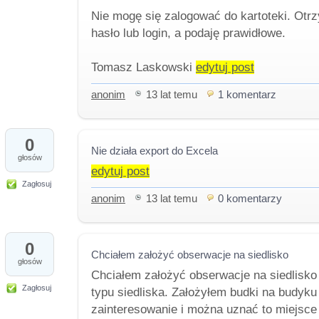
Nie mogę się zalogować do kartoteki. Otr
hasło lub login, a podaję prawidłowe.
Tomasz Laskowski
edytuj post
anonim
13 lat temu
1 komentarz
0
Nie działa export do Excela
głosów
edytuj post
Zagłosuj
anonim
13 lat temu
0 komentarzy
0
Chciałem założyć obserwacje na siedlisko
głosów
Chciałem założyć obserwacje na siedlisko 
Zagłosuj
typu siedliska. Założyłem budki na budyk
zainteresowanie i można uznać to miejsce